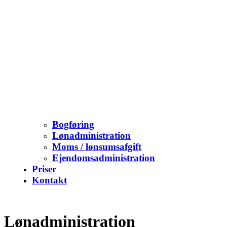
Bogføring
Lønadministration
Moms / lønsumsafgift
Ejendomsadministration
Priser
Kontakt
Open
Close
mobile
mobile
menu
menu
Lønadministration