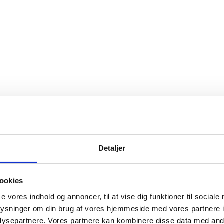
ger og afregninger til SKAT, ATP
sel af dine data. Det er nemt og
ores hjælp til bogføring eller ej.
Detaljer
katter mv.
ataløn, Danløn
ookies
se vores indhold og annoncer, til at vise dig funktioner til sociale
i forbindelse med
oplysninger om din brug af vores hjemmeside med vores partnere i
 den nye ferielov
ysepartnere. Vores partnere kan kombinere disse data med andr