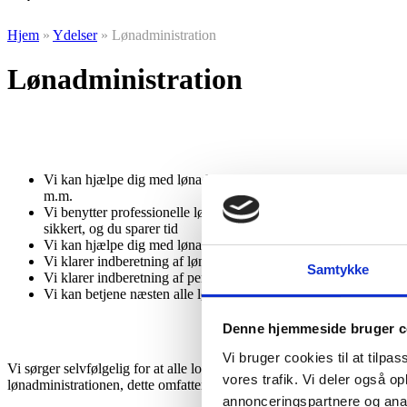
Hjem
»
Ydelser
»
Lønadministration
Lønadministration
Vi kan hjælpe dig med lønadministration. Vi klarer indberetnin
m.m.
Vi benytter professionelle lønprogrammer til elektronisk overfør
sikkert, og du sparer tid
Vi kan hjælpe dig med lønadministration uanset om du benytter v
Vi klarer indberetning af løn til dine medarbejdere
Samtykke
Vi klarer indberetning af pension, feriepenge, personalegoder, s
Vi kan betjene næsten alle lønsystemer blandt andet Proløn, D
Denne hjemmeside bruger c
Vi bruger cookies til at tilpas
Vi sørger selvfølgelig for at alle love og regulativer bliver overholdt 
vores trafik. Vi deler også 
lønadministrationen, dette omfatter også persondataforordningen, samt
annonceringspartnere og anal