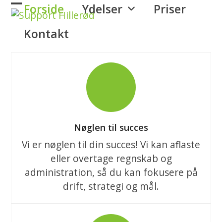
Skip
Forside
Ydelser
Priser
Open
Close
to
mobile
mobile
Kontakt
content
menu
menu
Nøglen til succes
Vi er nøglen til din succes! Vi kan aflaste
eller overtage regnskab og
administration, så du kan fokusere på
drift, strategi og mål.