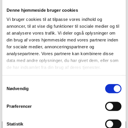
En aftale med Support Hillerød giver
fantastisk fleksibilitet, hvor du selv er
Denne hjemmeside bruger cookies
med til at definere, hvor mange
Vi bruger cookies til at tilpasse vores indhold og
ressourcer, der skal bruges på hvad.
annoncer, til at vise dig funktioner til sociale medier og til
at analysere vores trafik. Vi deler også oplysninger om
din brug af vores hjemmeside med vores partnere inden
for sociale medier, annonceringspartnere og
analysepartnere. Vores partnere kan kombinere disse
data med andre oplysninger, du har givet dem, eller som
de har indsamlet fra din brug af deres tjenester.
Få en højre hånd
Samtykkevalg
Uanset i hvilket omfang du benytter
Nødvendig
vores ydelser, vil vi bestræbe os på at
blive din højre hånd.
Præferencer
Statistik